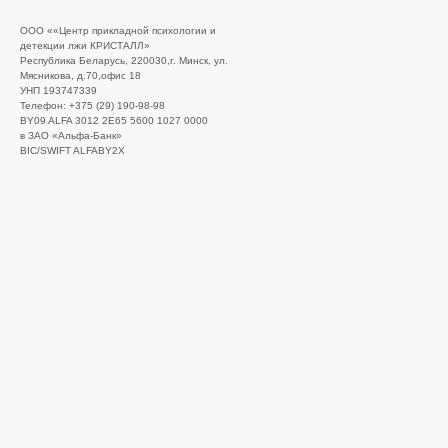
ООО ««Центр прикладной психологии и
детекции лжи КРИСТАЛЛ»
Республика Беларусь, 220030,г. Минск, ул.
Мясникова, д.70,офис 18
УНП 193747339
Телефон: +375 (29) 190-98-98
BY09 ALFA 3012 2E65 5600 1027 0000
в ЗАО «Альфа-Банк»
BIC/SWIFT ALFABY2X