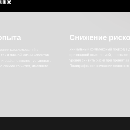
Уникальный комплексный подход в детекции лжи соче
сследований в
прикладной психологией, позволяет руководителям л
чной жизни клиентов.
уровня снизить риски при принятии кадровых решений
позволяет установить
Полиграфологи компании являются опытными психоло
 события, имевшего
Бизнесу
Гос
веряет реальные
ляет выявить:
ованием полиграфа