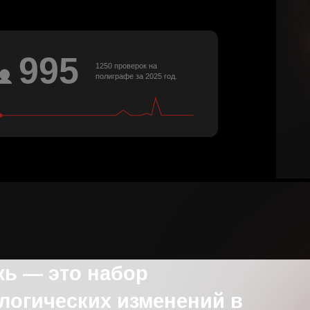
995
1250 проверок на
полиграфе за 2025 год.
 это набор
ческих изменений в
века
е о наших решениях