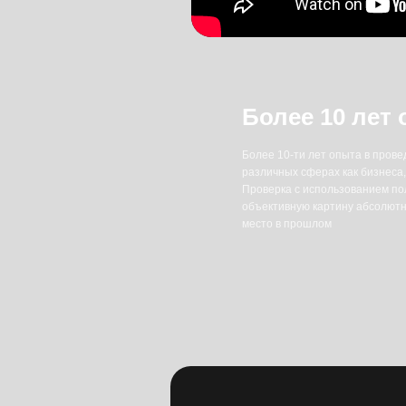
Более 10-ти лет опыта в проведении ра
различных сферах как бизнеса, так и ли
Проверка с использованием полиграфа 
объективную картину абсолютно любого
место в прошлом
Полиграф про
факты и позво
Авторская методика детекции лжи с использ