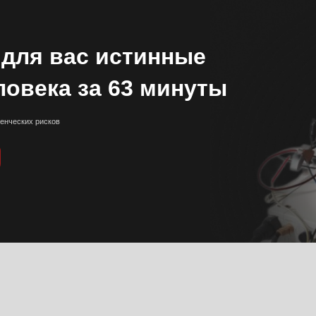
верную информацию о
овеком поступках и
ощью авторской методики
льзованием полиграфа
Психофизиология детекции лжи раскрывает поведенческий комплекс, после ко
мы понимаем, что из сказанного является ложью, а что правдой. Сюда входит 
компонентов — фразы, риторика, темп речи, скорость речи, точка ориентирово
замирания, ассоциация, диссоциация, жестикуляция, дыхание, расположение
человека в пространстве. Сама поза и положение тела человека в моменты ког
он говорит ложь или правду будут различаться. Для подтверждения
или опровержения информации, полученной при визуальной оценке используе
инструментальный метод детекции лжи, психофизиологическое исследование
с использованием полиграфа.
Полигра́ф — техническое средство, используемое при проведении