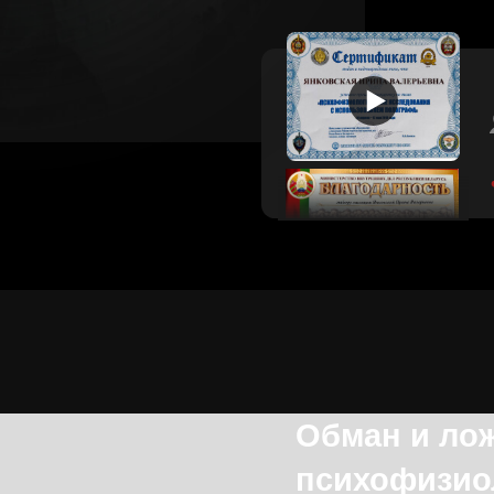
Обман и ложь —
психофизиологи
организме чело
Посмотрите видео, чтобы узнать больш