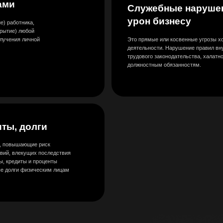
 и проценты
изическим лицам
я вас истинные
ка за 63 минуты
рисков