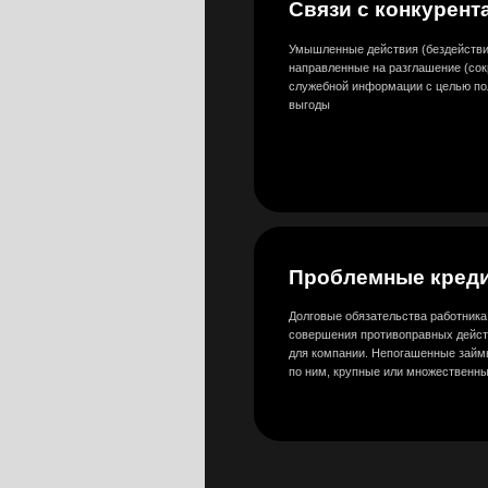
для компании. Непогашенные займы, кредиты
по ним, крупные или множественные долги ф
Мы узнаем дл
мотивы челове
Получите кратное снижение управленческих 
Записаться