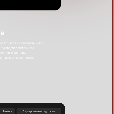
тающийся с
юбого
.
гами.
ударственным структурам