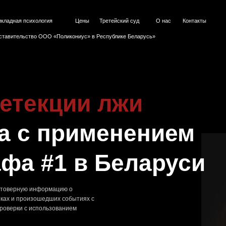
сихология
Цены
Третейский суд
О нас
Контакты
тво ООО «Поликониус» в Республике Беларусь»
екции лжи
с применением
 #1 в Беларуси
ю информацию о
оизошедших событиях с
с использованием