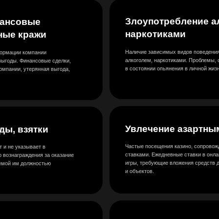
Частые посещения казино, сопровождающиеся крупными
зывает в
ставками. Ежедневные ставки в онлайн казино. Компьют
ждения за оказание
игры, требующие вложения средств для апгрейда персон
должностью
и объектов.
Служебные нарушения, несущ
урон бизнесу
ка,
бой
ичной
Это прямые или косвенные угрозы хозяйственной или фи
деятельности. Нарушение правил внутреннего распорядк
трудового законодательства, халатное отношение к свои
должностным обязанностям.
олги
ющие риск
ущих последствия