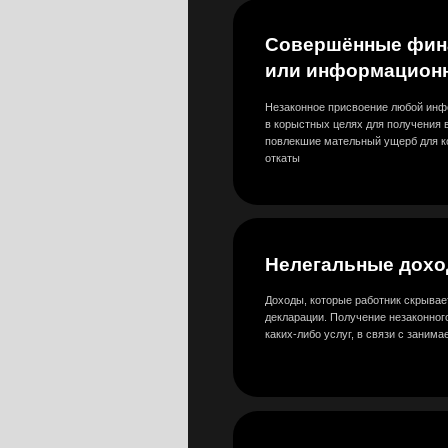
Доходы, которые работник скрывает и не ука
декларации. Получение незаконного вознагра
каких‑либо услуг, в связи с занимаемой им 
Связи с конкурентами
Умышленные действия (бездействие) работни
направленные на разглашение (сокрытие) лю
служебной информации с целью получения л
выгоды
Проблемные кредиты, д
Долговые обязательства работника, повыша
совершения противоправных действий, влек