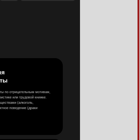
м мотивам,
 книжке.
аки
нием
.