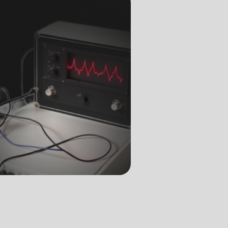
торого
много
чного
да
тся