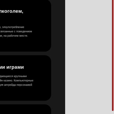
ерные
ажей
ие
нансовой
а, нарушение
м