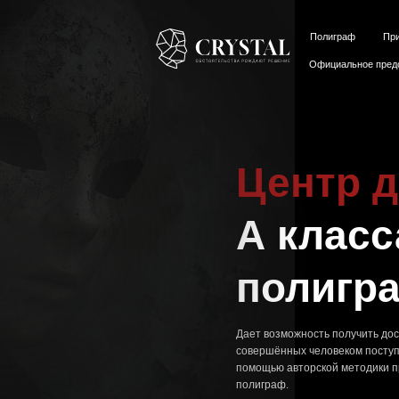
Полиграф
Прикладная п
Официальное представительс
Центр дет
А класса 
полиграфа
Дает возможность получить достоверну
совершённых человеком поступках и пр
помощью авторской методики проверки 
полиграф.