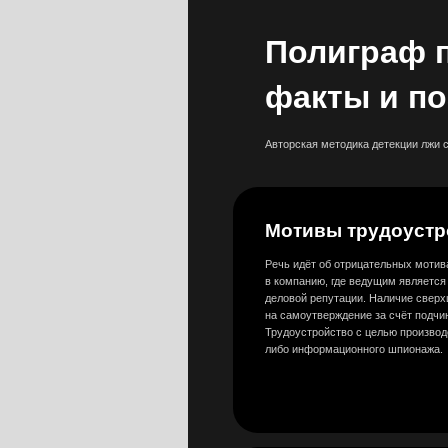
Мотивы трудоустройст
Речь идёт об отрицательных мотивах при тр
в компанию, где ведущим является желание 
деловой репутации. Наличие сверхценных ид
на самоутверждение за счёт подчинённых или
Трудоустройство с целью производственного
либо информационного шпионажа.
Совершённые финансо
или информационные к
Незаконное присвоение любой информации 
в корыстных целях для получения выгоды. Ф
повлекшие мательный ущерб для компании, у
откаты
Нелегальные доходы, в