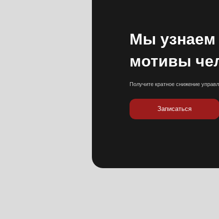
Получите досто
совершённых чел
событиях с пом
проверки с испо
Детекция лжи помогает экономить ваше
время. При принятии решений
избавляет от сомнений и ненужных
мыслей, как: «а может быть», «а вдруг
мне показалось», «может быть
я сам себя накручиваю»,
«кому же я могу доверить эту работу/
должность»,
«а не обманывают ли меня,
стоит ли верить ему/ей». Особенно,
если эти решения несут за собой