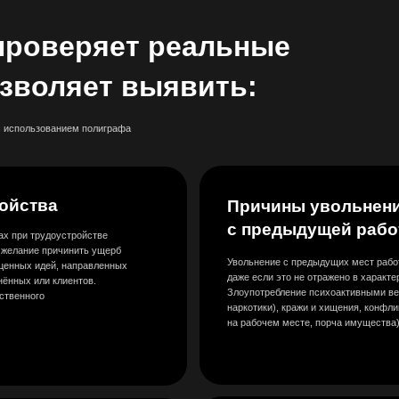
ва
Причины увольнения
с предыдущей работы
удоустройстве
причинить ущерб
Увольнение с предыдущих мест работы по отрицательны
ей, направленных
даже если это не отражено в характеристике или трудовой
 клиентов.
Злоупотребление психоактивными веществами (алкоголь,
наркотики), кражи и хищения, конфликтное поведение (др
на рабочем месте, порча имущества)
Злоупотребление алкоголем,
вые
наркотиками
ражи
Наличие зависимых видов поведения, злоупотребление
компании
алкоголем, наркотиками. Проблемы, связанные с поведе
инансовые сделки,
в состоянии опьянения в личной жизни, на рабочем месте
терянная выгода,
Увлечение азартными играми
зятки